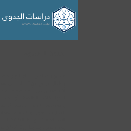

الرئيسية
مشاريع
سابقة 
دراسات الجدوى ا
WWW.JDWA4U.COM
أعمدة الالمنيوم
مشروع صناعي لانتاج انواع خاصة
باطوال تتراوح بي
أكبر مرتين من أبعاد قمته. وتن
للمواصفات العالمية أو حس
وتستخدم هذه الاعمدة كاعمدة
لاشارات المرور، او كاعمدة اللوحا
وحدة سنويا بما يعادل 210 طن سنويا.