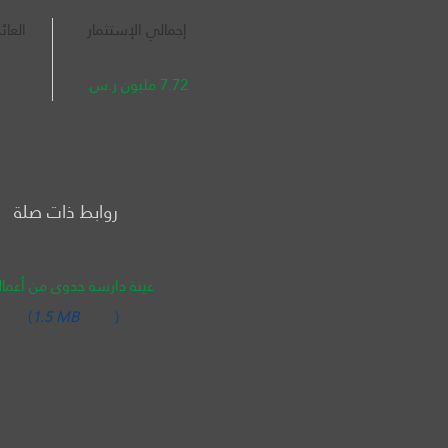
إجمالي الإستثمار
العائ
7.72 مليون ر.س.
روابط ذات صلة
عينة دارسة جدوى من أعمالن
(
1.5 MB
)