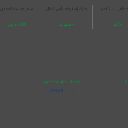
د على الإستثمار
فترة إسترداد رأس المال
سعر دراسة الجدوى
21%
4 سنوات
3000 ر.س.
ا
مكونات دراسة الجدوى
(
186 KB
)