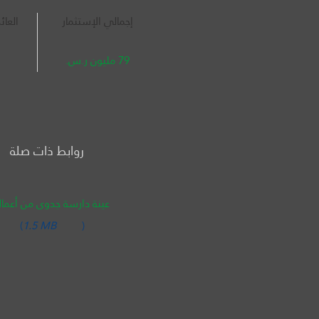
إجمالي الإستثمار
العائ
79 مليون ر.س.
روابط ذات صلة
عينة دارسة جدوى من أعمالن
(
1.5 MB
)