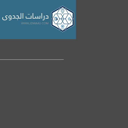

الرئيسية
مشاريع
سابقة 
دراسات الجدوى ا
WWW.JDWA4U.COM
إنتاج المبيد الحشري (مالاث
مشروع صناعي لإنتاج أحد أنواع ا
(المالاثيون) باستخدام مواد أول
الإيثانول والميثانول وحمض الما
كبريتيد الفوسفور والجير. وتبل
للمشروع 5000 طن سنوياً