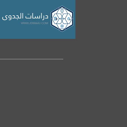

الرئيسية
مشاريع
سابقة 
دراسات الجدوى ا
WWW.JDWA4U.COM
البيوتانديول
مشروع صناعي لانتاج احد المواد
وهي مادة البيوتاندويل ن والتي
كيماوية أخرى. وتعتبر هذه المادة
الهامة في السوق العالمي. وتبل
للمشروع 20 الف طن سنويا.