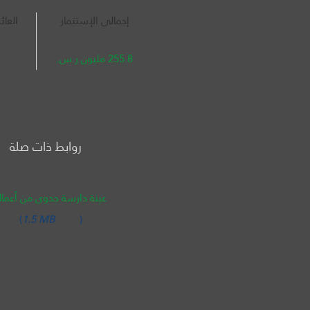
إجمالي الإستثمار
العائ
255.8 مليون ر.س.
روابط ذات صلة
عينة دارسة جدوى من أعمالن
(
1.5 MB
)