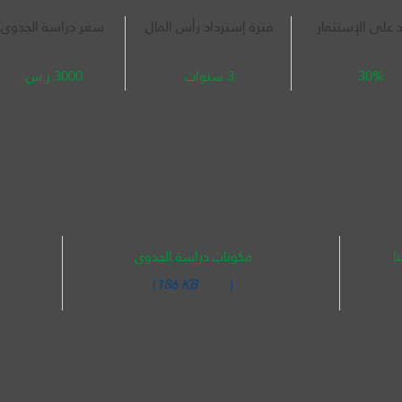
د على الإستثمار
فترة إسترداد رأس المال
سعر دراسة الجدوى
30%
3 سنوات
3000 ر.س.
ا
مكونات دراسة الجدوى
(
186 KB
)