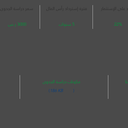
د على الإستثمار
فترة إسترداد رأس المال
سعر دراسة الجدوى
22%
5 سنوات
3000 ر.س.
ا
مكونات دراسة الجدوى
(
186 KB
)