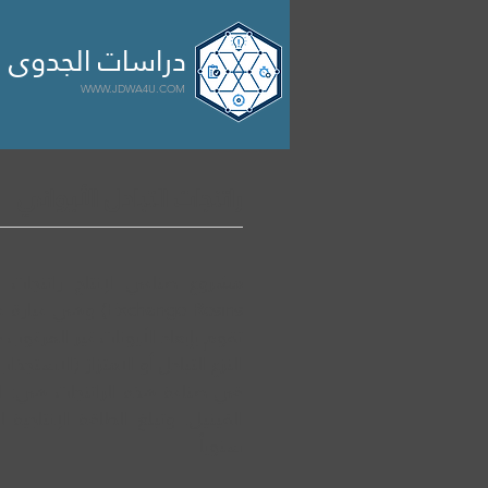

الرئيسية
مشاريع
سابقة 
دراسات الجدوى ا
WWW.JDWA4U.COM
راتنجات التبادل الأيواني
Exchange Resins) وه
تقوم بإبعاد الأيونات غير المرغوب 
النزع التبادل أو الامتزاز (الاستجذ
في صناعة هذه الراتنجات هي: الس
سنوياً