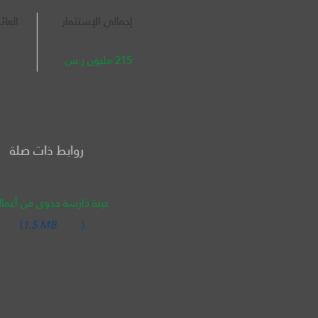
إجمالي الإستثمار
العائ
215 مليون ر.س.
روابط ذات صلة
عينة دارسة جدوى من أعمالن
(
1.5 MB
)