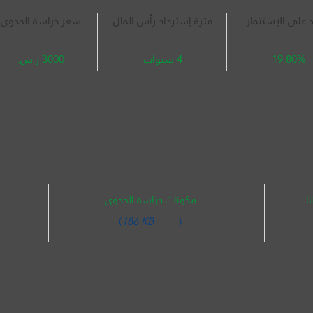
د على الإستثمار
فترة إسترداد رأس المال
سعر دراسة الجدوى
19.80%
4 سنوات
3000 ر.س.
ا
مكونات دراسة الجدوى
(
186 KB
)