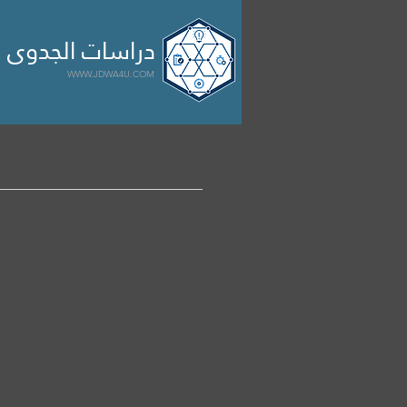

الرئيسية
مشاريع
سابقة 
دراسات الجدوى ا
WWW.JDWA4U.COM
منتجات المخابز والحلويات
المشروع عبارة عن مصنع لانتاج منت
الشرقية وغيرها.