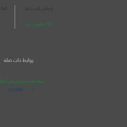
إجمالي الإستثمار
العائ
10.7 مليون ر.س.
روابط ذات صلة
عينة دارسة جدوى من أعمالن
(
1.5 MB
)